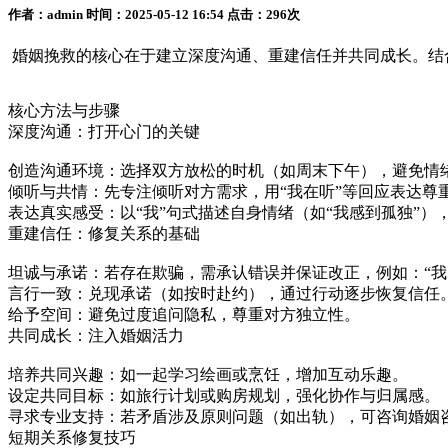
作者：admin 时间：2025-05-12 16:54 点击：296次
‌婚姻挽救的核心在于建立深度沟通、重建信任并共同成长‌。结
核心方法与步骤
‌深度沟通：打开心门的关键‌
‌创造沟通环境‌：选择双方放松的时机（如周末下午），避免情
‌倾听与共情‌：先专注倾听对方需求，用“我在听”等回应表达尊
‌表达真实感受‌：以“我”句式描述自身情绪（如“我感到孤独”
‌重建信任：修复关系的基础‌
‌坦诚与承诺‌：若存在欺骗，需承认错误并保证改正，例如：“
‌言行一致‌：兑现承诺（如按时赴约），通过行动逐步恢复信任
‌给予空间‌：避免过度追问隐私，尊重对方独立性。
‌共同成长：注入婚姻活力‌
‌培养共同兴趣‌：如一起学习绘画或烹饪，增加互动乐趣。
‌设定共同目标‌：如旅行计划或购房规划，强化协作与归属感。
‌寻求专业支持‌：若矛盾涉及原则问题（如出轨），可咨询婚
‌短期关系修复技巧‌