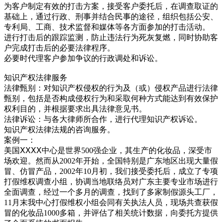
为客户制定有效的打击方案，接受客户委托后，在调查取证的
基础上，通过行政、刑事并结合民事的途径，组织包括公安、
专利局、工商、技术监督和媒体等各方面参加的打击活动。
进行打击后的跟踪监测，防止违法行为死灰复燃，同时协助客
户完成打击后的必要法律程序。
必要时代理客户参加争议的行政调处和诉讼。
知识产权法律服务
法律甄别：对知识产权侵权的行为及（或）侵权产品进行法律
甄别，包括是否构成侵权行为和采取何种方式能达到有效保护
权利目的，并根据要求出具法律意见书。
法律诉讼：与各大律师所合作，进行代理知识产权诉讼。
知识产权法律法规的咨询服务。
案例一：
美国ⅩⅩⅩⅩ中心是世界500强企业，其生产的化妆品，深受市
场欢迎。然而从2002年开始，全国特别是广东地区出现大量假
冒、仿冒产品，2002年10月初，我们接受委托后，成立了专项
打假维权调查小组，协调当地联络员对广东主要专业市场进行
全面调查，经过一个多月的调查，找到了多家制假源头工厂，
11月末我中心打假维权小组会同有关执法人员，现场共查获假
冒的化妆品1000多箱，并评估了相关统计数据，向委托方提供