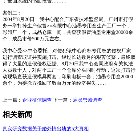
了全面系统的书面报告………
案例二：
2004年8月20日，我中心配合广东省技术监督局、广州市打假
办一举打掉生产假冒××有限中心油墨专用盒生产工厂一个，
彩印厂一个，成品仓库一间，共查获假冒油墨专用盒20000余
个，成品市价500万元左右。
我中心受××中心委托，对侵犯该中心商标专用权的侵权厂家
进行调查取证并实施打击。经过长达数月的艰苦侦察，最终取
得了大量的造假侵权证据。8月20日我中心会同政府有关执法
人员数十人，对两个工厂一个仓库分头同时行动，这次打击行
动现场查获造假模具两套，印刷电板一套，油墨专用盒20000
余个，为委托方挽回了数百万元的经济损失……
上一篇：
企业征信调查
下一篇：
雇员忠诚调查
相关新闻
真实研究数据关于婚外情出轨的5大真相